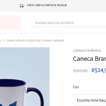
FRETE GRÁTIS A PARTIR DE R$250,00
a
Caneca Branca Alça Azul A maior campeã
Caneca Cerâmica
Caneca Bran
R$
34,
R$
69,80
Cor