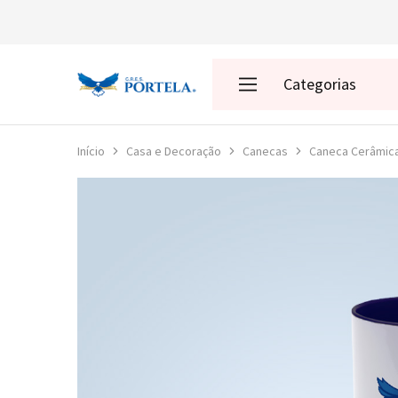
Categorias
Loja
da
Portela
Enredos
Início
Casa e Decoração
Canecas
Caneca Cerâmic
Roupas
Acessórios
Presentes
Decoração