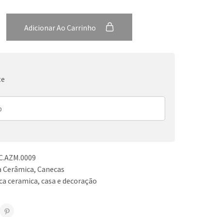
Adicionar Ao Carrinho
te
.AZM.0009
a Cerâmica
,
Canecas
ca ceramica
,
casa e decoração