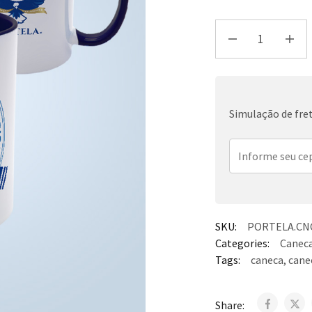
Simulação de fre
SKU:
PORTELA.CNC
Categories:
Canec
Tags:
caneca
,
cane
Share: