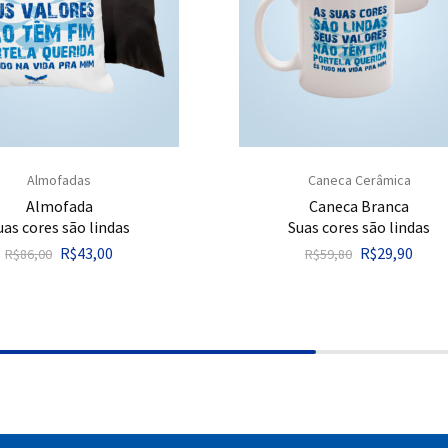
Almofadas
Caneca Cerâmica
Almofada
Caneca Branca
uas cores são lindas
Suas cores são lindas
R$
43,00
R$
29,90
R$
86,00
R$
59,80