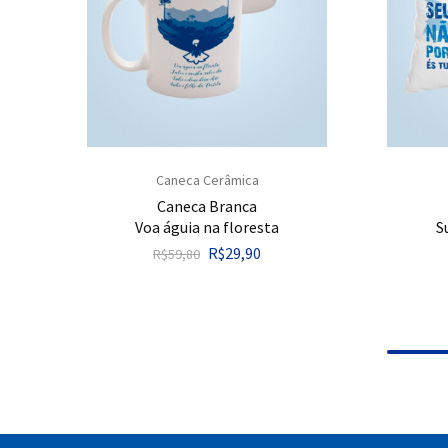
Caneca Cerâmica
Caneca Branca
Voa águia na floresta
S
R$
29,90
R$
59,80