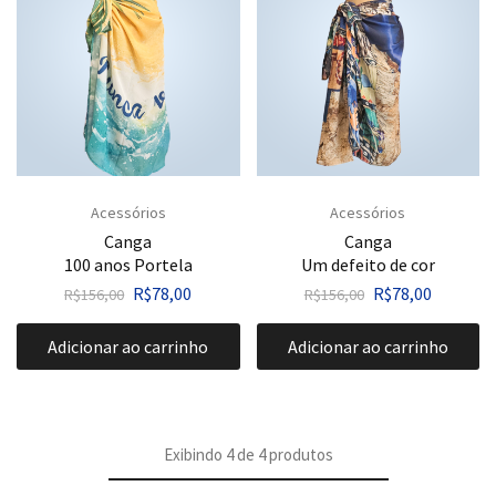
Acessórios
Acessórios
Canga
Canga
100 anos Portela
Um defeito de cor
R$
78,00
R$
78,00
R$
156,00
R$
156,00
Adicionar ao carrinho
Adicionar ao carrinho
Exibindo
4
de
4
produtos