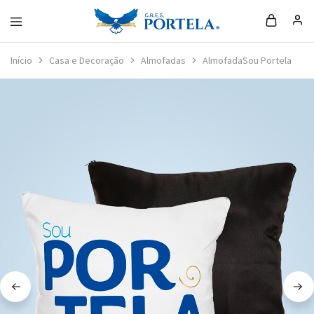
Loja
da
Início
Casa e Decoração
Almofadas
AlmofadaSou Portela
Portela