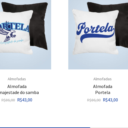
Almofadas
Almofadas
Almofada
Almofada
majestade do samba
Portela
R$
43,00
R$
43,00
R$
86,00
R$
86,00