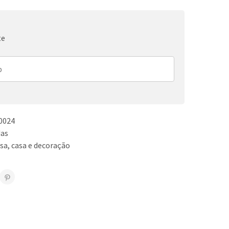
te
0024
as
sa
,
casa e decoração