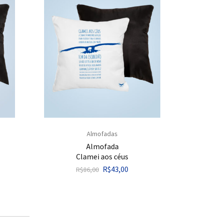
Almofadas
Almofada
Clamei aos céus
R$
43,00
R$
86,00