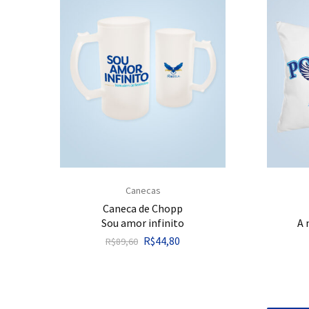
Canecas
Caneca de Chopp
Sou amor infinito
A 
R$
44,80
R$
89,60