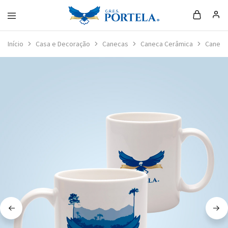
Loja
da
Início
Casa e Decoração
Canecas
Caneca Cerâmica
Caneca 
Portela