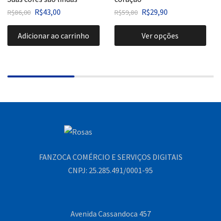
R$
43,00
R$
29,90
R$
86,00
R$
59,80
Adicionar ao carrinho
Ver opções
FANZOCA COMÉRCIO E SERVIÇOS DIGITAIS
CNPJ: 25.285.491/0001-95
Avenida Cassandoca 457