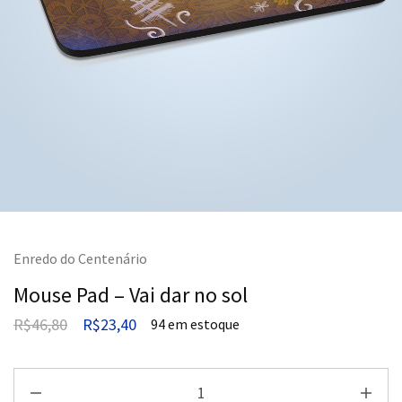
Enredo do Centenário
Mouse Pad – Vai dar no sol
R$
46,80
R$
23,40
94 em estoque