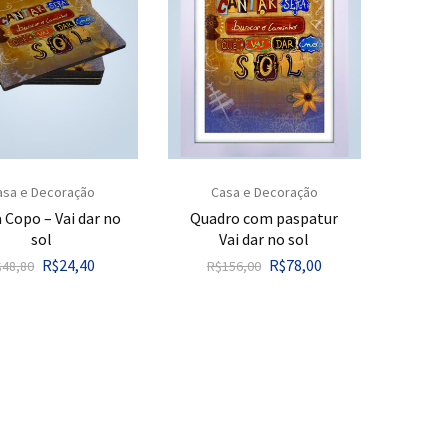
asa e Decoração
Casa e Decoração
 Copo – Vai dar no
Quadro com paspatur
sol
Vai dar no sol
R$
24,40
R$
78,00
$
48,80
R$
156,00