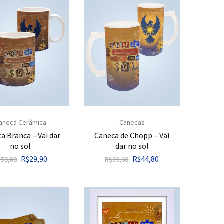
aneca Cerâmica
Canecas
a Branca – Vai dar
Caneca de Chopp – Vai
no sol
dar no sol
R$
29,90
R$
44,80
$
59,80
R$
89,60