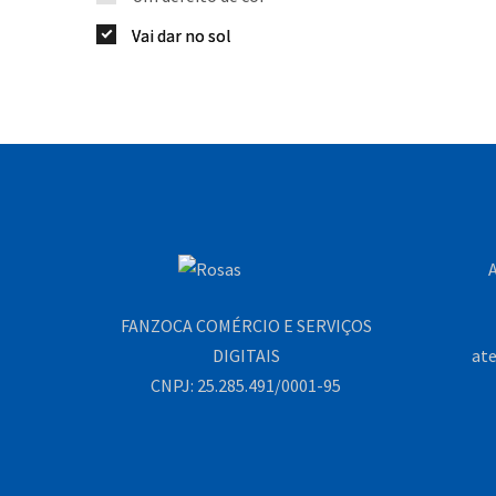
Vai dar no sol
A
FANZOCA COMÉRCIO E SERVIÇOS
DIGITAIS
at
CNPJ: 25.285.491/0001-95