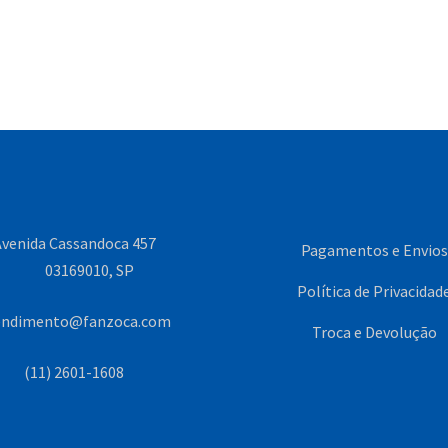
venida Cassandoca 457
Pagamentos e Envios
03169010, SP
Política de Privacidad
endimento@fanzoca.com
Troca e Devolução
(11) 2601-1608