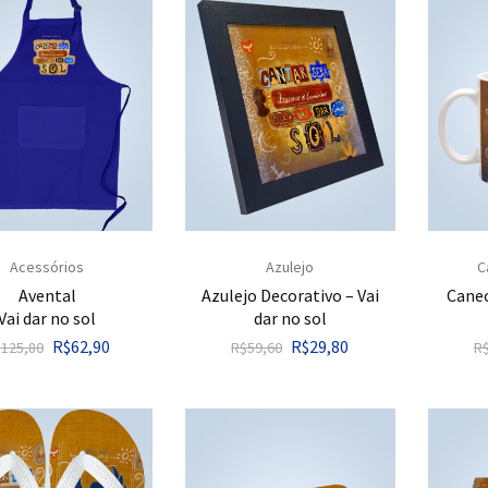
Acessórios
Azulejo
C
Avental
Azulejo Decorativo – Vai
Canec
Vai dar no sol
dar no sol
R$
62,90
R$
29,80
$
125,80
R$
59,60
R