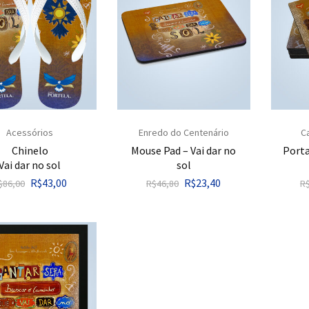
Acessórios
Enredo do Centenário
C
Chinelo
Mouse Pad – Vai dar no
Porta
Vai dar no sol
sol
R$
43,00
R$
23,40
$
86,00
R$
46,80
R