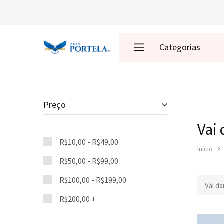
Categorias
Loja
da
Portela
Enredos
Roupas
Preço
Vai 
Acessórios
R$
10,00
-
R$
49,00
Início
Presentes
R$
50,00
-
R$
99,00
Decoração
R$
100,00
-
R$
199,00
Vai da
R$
200,00
+