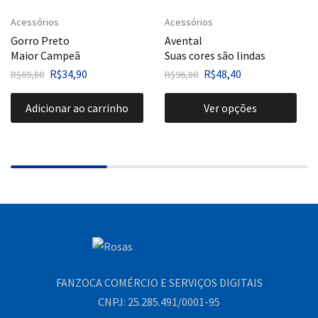
Acessórios
Acessórios
Gorro Preto
Avental
Maior Campeã
Suas cores são lindas
R$
34,90
R$
48,40
R$
69,80
R$
96,80
Adicionar ao carrinho
Ver opções
FANZOCA COMÉRCIO E SERVIÇOS DIGITAIS
CNPJ: 25.285.491/0001-95