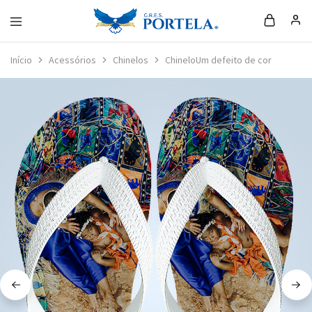
Loja
da
Início
Acessórios
Chinelos
ChineloUm defeito de cor
Portela