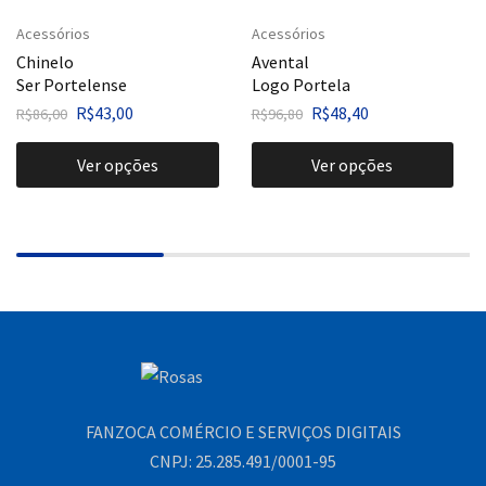
Acessórios
Acessórios
Chinelo
Avental
Ser Portelense
Logo Portela
R$
43,00
R$
48,40
R$
86,00
R$
96,80
Ver opções
Ver opções
FANZOCA COMÉRCIO E SERVIÇOS DIGITAIS
CNPJ: 25.285.491/0001-95