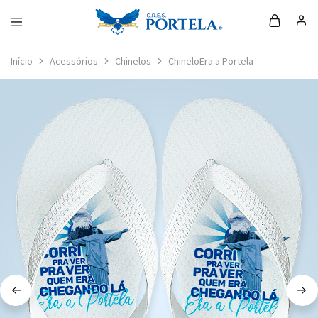
Loja
da
Início
Acessórios
Chinelos
ChineloEra a Portela
Portela