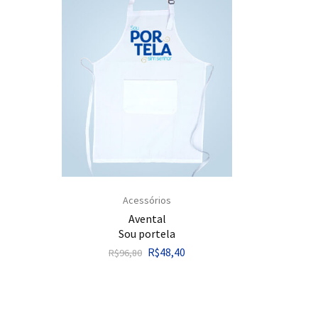
Acessórios
Avental
Sou portela
R$
48,40
R$
96,80