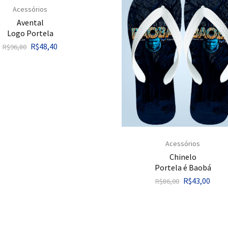
Acessórios
Avental
Logo Portela
R$
48,40
R$
96,80
Acessórios
Chinelo
Portela é Baobá
R$
43,00
R$
86,00