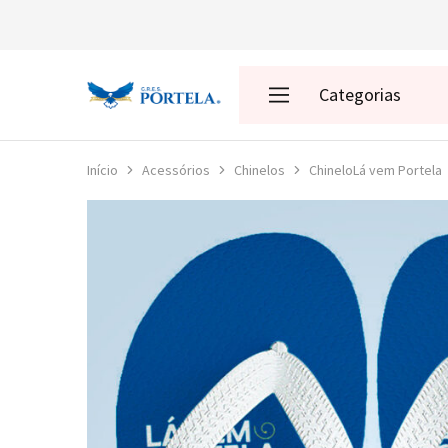
Categorias
Loja
da
Portela
Enredos
Início
Acessórios
Chinelos
ChineloLá vem Portela
Roupas
Acessórios
Presentes
Decoração