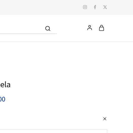
ela
00