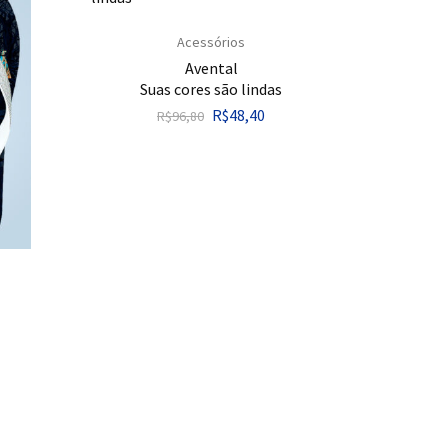
Acessórios
Avental
Suas cores são lindas
R$
48,40
R$
96,80