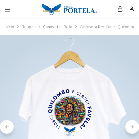
Loja
da
Início
Roupas
Camisetas Reta
Camiseta RetaNasci Quilombo e 
Portela