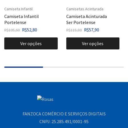
Camiseta Infantil
Camisetas Acinturada
Camiseta Infantil
Camiseta Acinturada
Portelense
Ser Portelense
R$
52,80
R$
57,90
R$
105,60
R$
115,80
Ver opções
Ver opções
FANZOCA COMÉRCIO E SERVIÇOS DIGITAIS
CNPJ: 25.285.491/0001-95