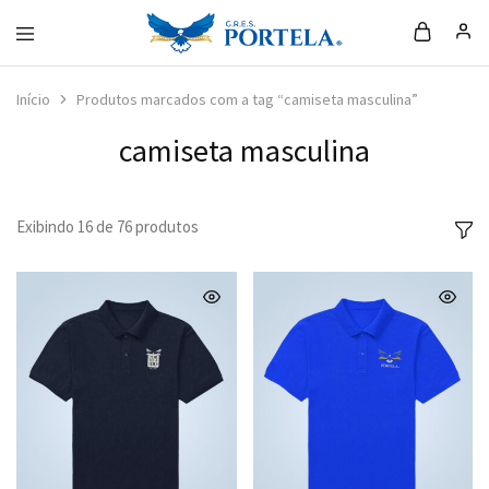
Loja
da
Portela
Início
Produtos marcados com a tag “camiseta masculina”
camiseta masculina
Exibindo
16
de
76
produtos