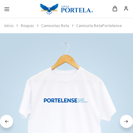
Loja
da
Início
Roupas
Camisetas Reta
Camiseta RetaPortelense
Portela