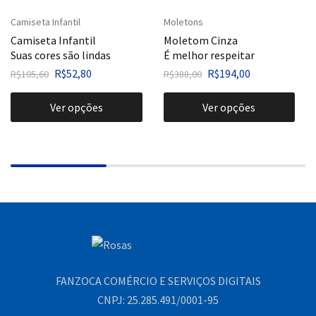
Camiseta Infantil
Moletons
Camiseta Infantil
Moletom Cinza
Suas cores são lindas
É melhor respeitar
R$
52,80
R$
194,00
R$
105,60
R$
388,00
Ver opções
Ver opções
FANZOCA COMÉRCIO E SERVIÇOS DIGITAIS
CNPJ: 25.285.491/0001-95