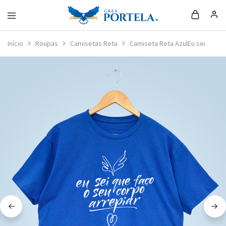
Loja
da
Início
Roupas
Camisetas Reta
Camiseta Reta AzulEu sei
Portela