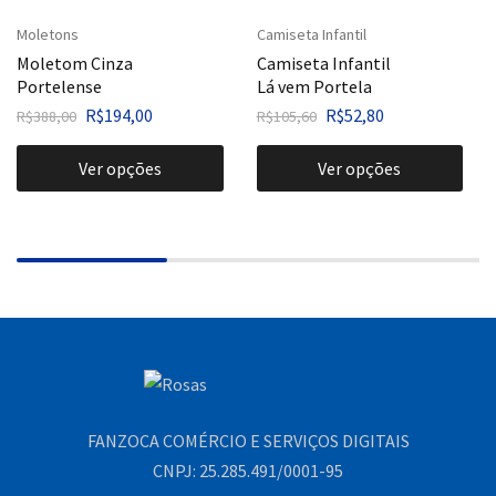
Moletons
Camiseta Infantil
Moletom Cinza
Camiseta Infantil
Portelense
Lá vem Portela
R$
194,00
R$
52,80
R$
388,00
R$
105,60
Ver opções
Ver opções
FANZOCA COMÉRCIO E SERVIÇOS DIGITAIS
CNPJ: 25.285.491/0001-95