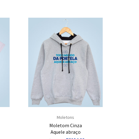
Moletons
Moletom Cinza
Aquele abraço