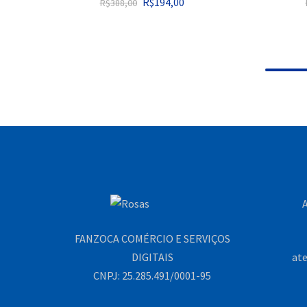
R$
194,00
R$
388,00
A
FANZOCA COMÉRCIO E SERVIÇOS
DIGITAIS
at
CNPJ: 25.285.491/0001-95