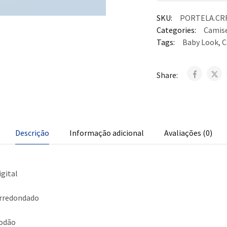
SKU:
PORTELA.CRF
Categories:
Camise
Tags:
Baby Look
,
C
Share:
Descrição
Informação adicional
Avaliações (0)
gital
rredondado
odão