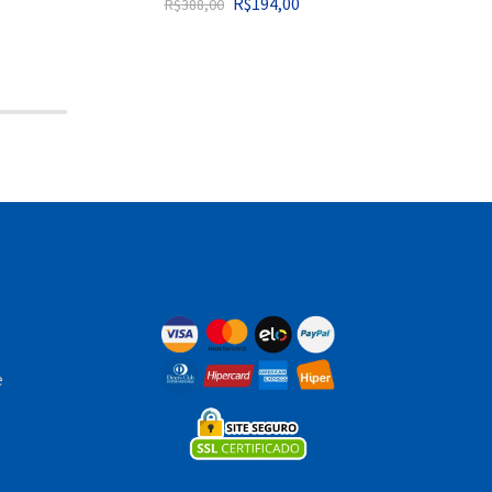
R$
194,00
R$
388,00
e