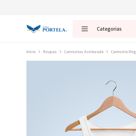
Categorias
Loja
da
Portela
Enredos
Início
Roupas
Camisetas Acinturada
Camiseta Rega
Roupas
Acessórios
Presentes
Decoração