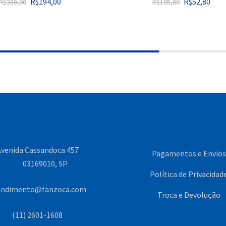
R$
194,00
R$
52,80
R$
388,00
R$
105,60
venida Cassandoca 457
Pagamentos e Envios
03169010, SP
Política de Privacidad
endimento@fanzoca.com
Troca e Devolução
(11) 2601-1608