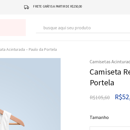
FRETE GRÁTIS A PARTIR DE R$250,00
ta Acinturada – Paulo da Portela
Camisetas Acintura
Camiseta Re
Portela
R$
52
R$
105,60
Tamanho