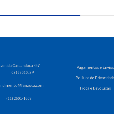
venida Cassandoca 457
Pagamentos e Envios
03169010, SP
Política de Privacidad
endimento@fanzoca.com
Troca e Devolução
(11) 2601-1608