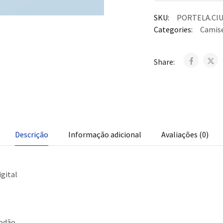
SKU:
PORTELA.CIU
Categories:
Camise
Share:
Descrição
Informação adicional
Avaliações (0)
gital
odão