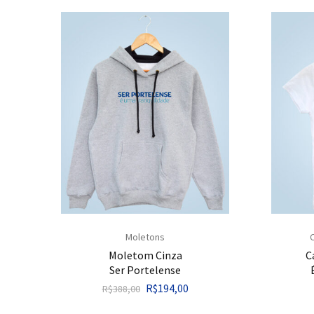
Moletons
Moletom Cinza
C
Ser Portelense
R$
194,00
R$
388,00