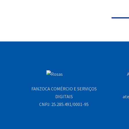
A
FANZOCA COMÉRCIO E SERVIÇOS
DIGITAIS
at
CNPJ: 25.285.491/0001-95