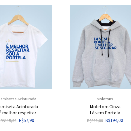
Camisetas Acinturada
Moletons
amiseta Acinturada
Moletom Cinza
É melhor respeitar
Lá vem Portela
R$
57,90
R$
194,00
R$
115,80
R$
388,00