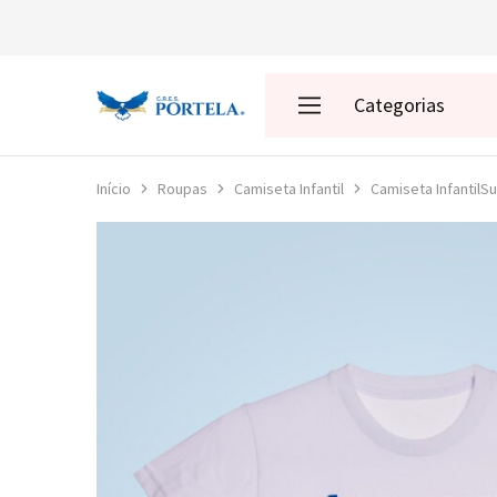
Categorias
Loja
da
Portela
Enredos
Início
Roupas
Camiseta Infantil
Camiseta InfantilS
Roupas
Acessórios
Presentes
Decoração