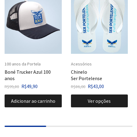
100 anos da Portela
Acessórios
Boné Trucker Azul 100
Chinelo
anos
Ser Portelense
R$
49,90
R$
43,00
R$
99,80
R$
86,00
Adicionar ao carrinho
Ver opções