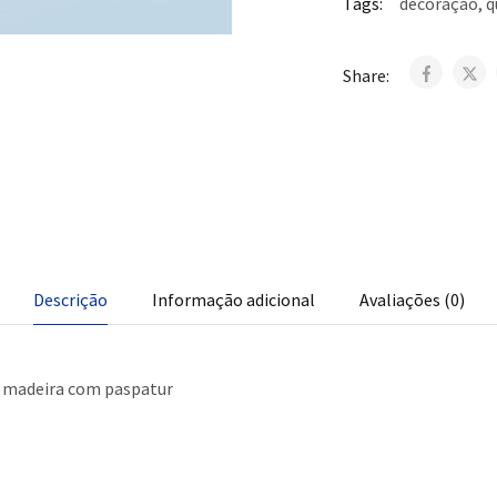
Tags:
decoração
,
q
Share:
Descrição
Informação adicional
Avaliações (0)
 madeira com paspatur