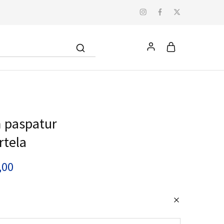
 paspatur
rtela
,00