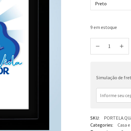
9 em estoque
Simulação de fre
SKU:
PORTELA.QUA
Categories:
Casa e