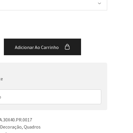
Adicionar Ao Carrinho
te
.30X40.PR.0017
 Decoração
,
Quadros