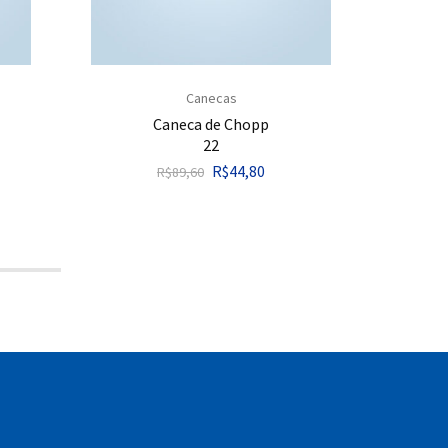
Canecas
Caneca de Chopp
22
R$
44,80
R$
89,60