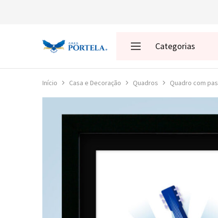
Categorias
Loja
da
Portela
Enredos
Início
Casa e Decoração
Quadros
Quadro com pasp
Roupas
Acessórios
Presentes
Decoração