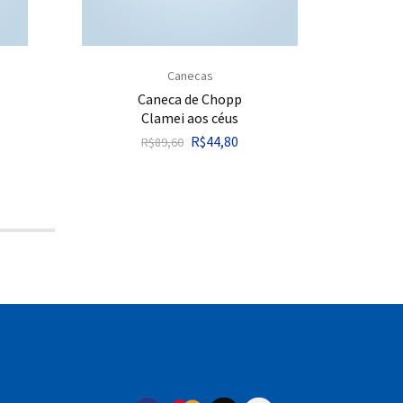
Canecas
Caneca de Chopp
Azule
Clamei aos céus
R$
44,80
R$
89,60