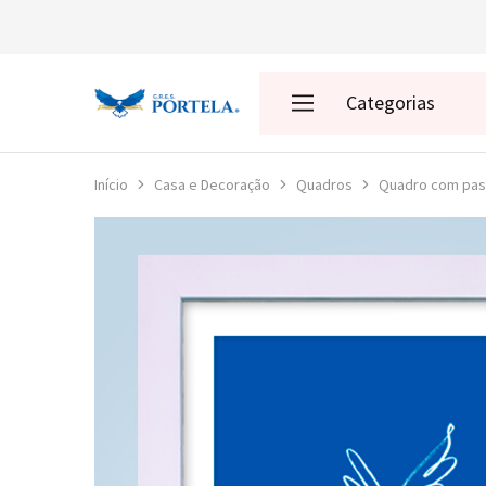
Categorias
Loja
da
Portela
Enredos
Início
Casa e Decoração
Quadros
Quadro com pas
Roupas
Acessórios
Presentes
Decoração