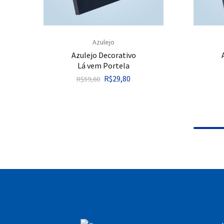
Azulejo
Azulejo Decorativo
Lá vem Portela
R$
29,80
R$
59,60