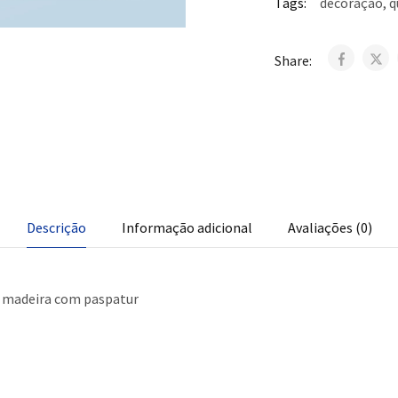
Tags:
decoração
,
q
Share:
Descrição
Informação adicional
Avaliações (0)
 madeira com paspatur