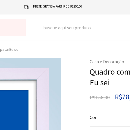
FRETE GRÁTIS A PARTIR DE R$250,00
paturEu sei
Casa e Decoração
Quadro com
Eu sei
R$
78
R$
156,00
Cor