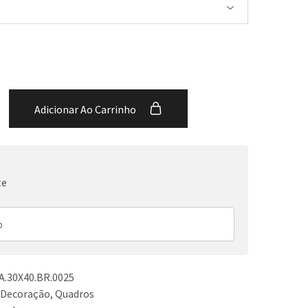
Adicionar Ao Carrinho
te
.30X40.BR.0025
 Decoração
,
Quadros