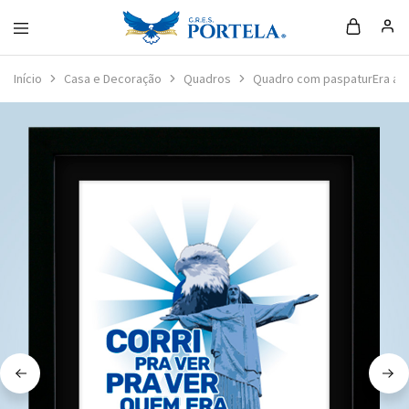
Loja
da
Início
Casa e Decoração
Quadros
Quadro com paspaturEra a P
Portela