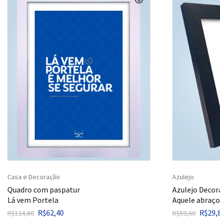
Casa e Decoração
Azulejo
Quadro com paspatur
Azulejo Decor
Lá vem Portela
Aquele abraço
R$
62,40
R$
29,
R$
124,80
R$
59,60