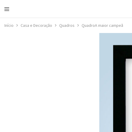
Loja
da
Início
Casa e Decoração
Quadros
QuadroA maior campeã
Portela