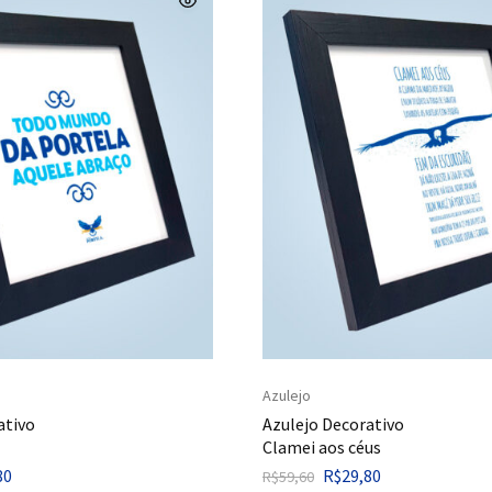
Azulejo
ativo
Azulejo Decorativo
Clamei aos céus
80
R$
29,80
R$
59,60