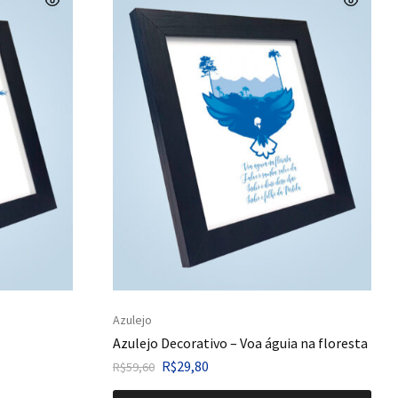
Azulejo
Azulejo Decorativo – Voa águia na floresta
R$
29,80
R$
59,60