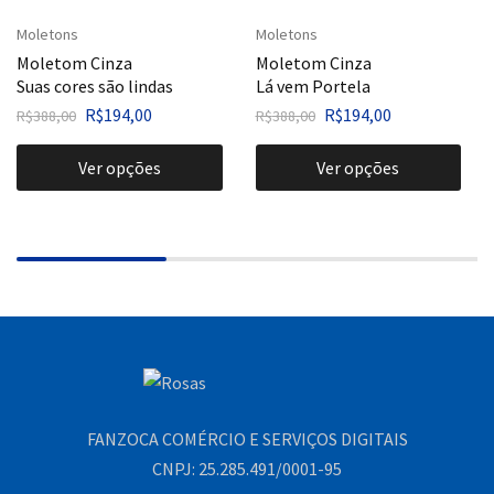
Moletons
Moletons
Moletom Cinza
Moletom Cinza
Suas cores são lindas
Lá vem Portela
R$
194,00
R$
194,00
R$
388,00
R$
388,00
Ver opções
Ver opções
FANZOCA COMÉRCIO E SERVIÇOS DIGITAIS
CNPJ: 25.285.491/0001-95