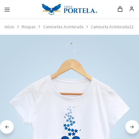
Loja
da
Início
Roupas
Camisetas Acinturada
Camiseta Acinturada22
Portela