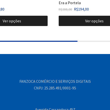
Era a Portela
,80
R$
194,00
R$
388,00
Ver opções
Ver opções
FANZOCA COMÉRCIO E SERVIÇOS DIGITAIS
CNPJ: 25.285.491/0001-95
Avenida Cassandoca 457