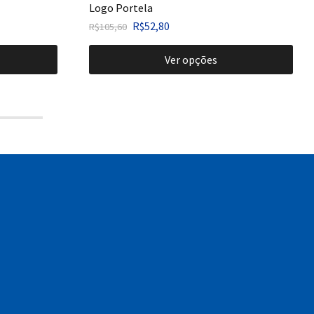
Logo Portela
R$
52,80
R$
105,60
Ver opções