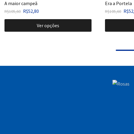
A maior campeã
Era a Portela
R$
52,80
R$
52
R$
105,60
R$
105,60
Ver opções