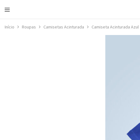
Loja
da
Início
Roupas
Camisetas Acinturada
Camiseta Acinturada Azul 
Portela