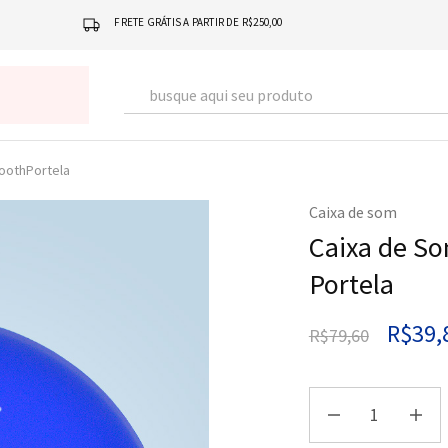
FRETE GRÁTIS A PARTIR DE R$250,00
oothPortela
Caixa de som
Caixa de S
Portela
R$
39,
R$
79,60