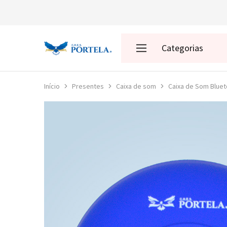
Categorias
Loja
da
Portela
Enredos
Início
Presentes
Caixa de som
Caixa de Som Bluet
Roupas
Acessórios
Presentes
Decoração