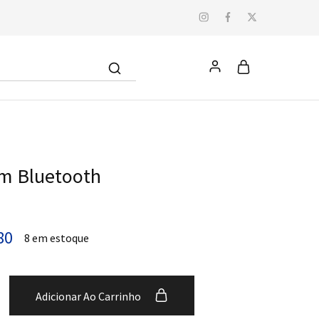
om Bluetooth
80
8 em estoque
Adicionar Ao Carrinho