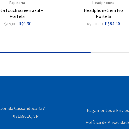
Papelaria
Headphones
ta touch screen azul –
Headphone Sem Fio
Portela
Portela
R$
9,90
R$
84,30
R$
19,80
R$
168,60
venida Cassandoca 457
Pagamentos e Envios
03169010, SP
Política de Privacidad