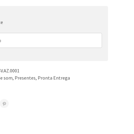
te
V.AZ.0001
de som
,
Presentes
,
Pronta Entrega