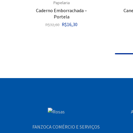
Papelaria
Caderno Emborrachada –
Cane
Portela
R$
16,30
R$
32,60
A
FANZOCA COMÉRCIO E SERVIÇOS