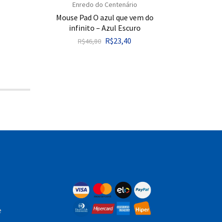
Enredo do Centenário
Mouse Pad O azul que vem do
infinito – Azul Escuro
R$
23,40
R$
46,80
e